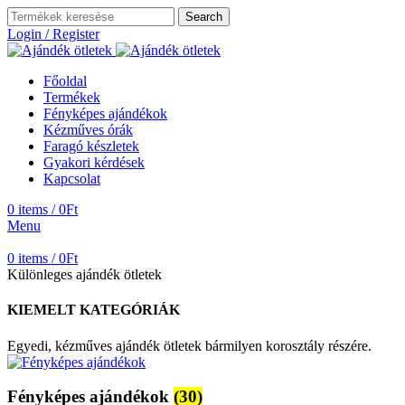
Search
Login / Register
Főoldal
Termékek
Fényképes ajándékok
Kézműves órák
Faragó készletek
Gyakori kérdések
Kapcsolat
0
items
/
0
Ft
Menu
0
items
/
0
Ft
Különleges ajándék ötletek
KIEMELT KATEGÓRIÁK
Egyedi, kézműves ajándék ötletek bármilyen korosztály részére.
Fényképes ajándékok
(30)