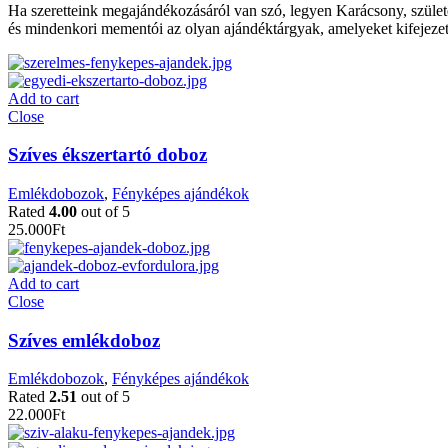
Ha szeretteink megajándékozásáról van szó, legyen Karácsony, szület
és mindenkori mementói az olyan ajándéktárgyak, amelyeket kifejezett
Add to cart
Close
Szíves ékszertartó doboz
Emlékdobozok
,
Fényképes ajándékok
Rated
4.00
out of 5
25.000
Ft
Add to cart
Close
Szíves emlékdoboz
Emlékdobozok
,
Fényképes ajándékok
Rated
2.51
out of 5
22.000
Ft