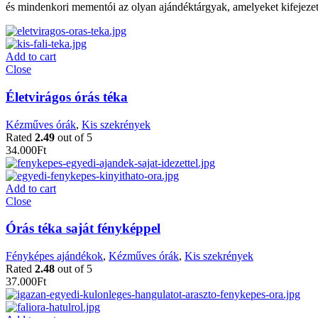
és mindenkori mementói az olyan ajándéktárgyak, amelyeket kifejezett
Add to cart
Close
Életvirágos órás téka
Kézműves órák
,
Kis szekrények
Rated
2.49
out of 5
34.000
Ft
Add to cart
Close
Órás téka saját fényképpel
Fényképes ajándékok
,
Kézműves órák
,
Kis szekrények
Rated
2.48
out of 5
37.000
Ft