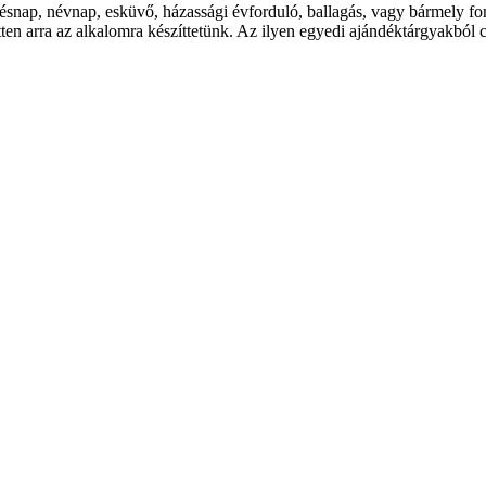
ésnap, névnap, esküvő, házassági évforduló, ballagás, vagy bármely f
en arra az alkalomra készíttetünk. Az ilyen egyedi ajándéktárgyakból c