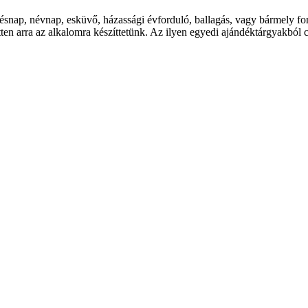
ésnap, névnap, esküvő, házassági évforduló, ballagás, vagy bármely f
en arra az alkalomra készíttetünk. Az ilyen egyedi ajándéktárgyakból c