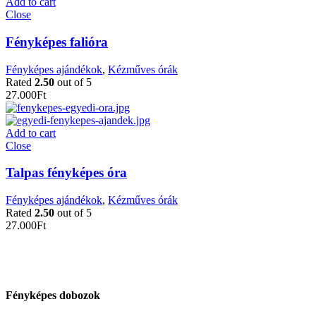
Add to cart
Close
Fényképes falióra
Fényképes ajándékok
,
Kézműves órák
Rated
2.50
out of 5
27.000
Ft
Add to cart
Close
Talpas fényképes óra
Fényképes ajándékok
,
Kézműves órák
Rated
2.50
out of 5
27.000
Ft
Fényképes dobozok