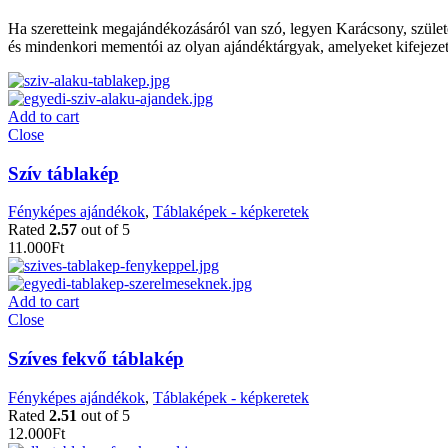
Ha szeretteink megajándékozásáról van szó, legyen Karácsony, szület
és mindenkori mementói az olyan ajándéktárgyak, amelyeket kifejezett
Add to cart
Close
Szív táblakép
Fényképes ajándékok
,
Táblaképek - képkeretek
Rated
2.57
out of 5
11.000
Ft
Add to cart
Close
Szíves fekvő táblakép
Fényképes ajándékok
,
Táblaképek - képkeretek
Rated
2.51
out of 5
12.000
Ft