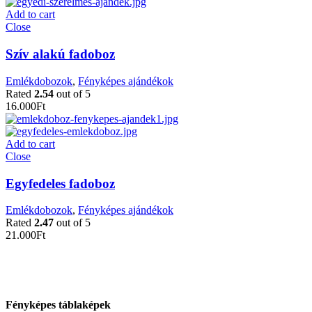
Add to cart
Close
Szív alakú fadoboz
Emlékdobozok
,
Fényképes ajándékok
Rated
2.54
out of 5
16.000
Ft
Add to cart
Close
Egyfedeles fadoboz
Emlékdobozok
,
Fényképes ajándékok
Rated
2.47
out of 5
21.000
Ft
Fényképes táblaképek