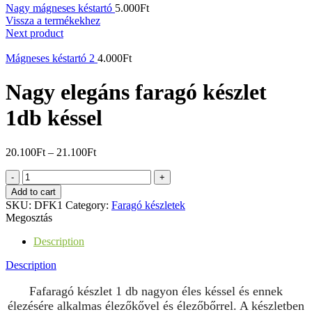
Nagy mágneses késtartó
5.000
Ft
Vissza a termékekhez
Next product
Mágneses késtartó 2
4.000
Ft
Nagy elegáns faragó készlet
1db késsel
20.100
Ft
–
21.100
Ft
Nagy
elegáns
Add to cart
faragó
SKU:
DFK1
Category:
Faragó készletek
készlet
Megosztás
1db
késsel
Description
quantity
Description
Fafaragó készlet 1 db nagyon éles késsel és ennek
élezésére alkalmas élezőkővel és élezőbőrrel. A készletben