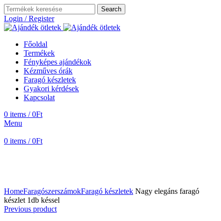
Search
Login / Register
Főoldal
Termékek
Fényképes ajándékok
Kézműves órák
Faragó készletek
Gyakori kérdések
Kapcsolat
0
items
/
0
Ft
Menu
0
items
/
0
Ft
Home
Faragószerszámok
Faragó készletek
Nagy elegáns faragó
készlet 1db késsel
Previous product