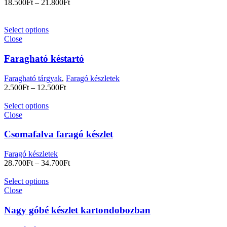
18.500
Ft
–
21.800
Ft
Select options
Close
Faragható késtartó
Faragható tárgyak
,
Faragó készletek
2.500
Ft
–
12.500
Ft
Select options
Close
Csomafalva faragó készlet
Faragó készletek
28.700
Ft
–
34.700
Ft
Select options
Close
Nagy góbé készlet kartondobozban