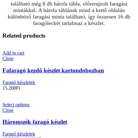
található még 8 db hársfa tábla, előrerajzolt faragási
mintákkal. A hársfa táblának mind a kettő oldalán
különböző faragási minta található, így összesen 16 db
faragóleckét tartalmaz a készlet.
Related products
Add to cart
Close
Fafaragó kezdő készlet kartondobozban
Faragó készletek
15.200
Ft
Select options
Close
Háromszék faragó készlet
Faragó készletek