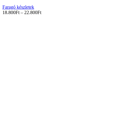
Faragó készletek
18.800
Ft
–
22.800
Ft