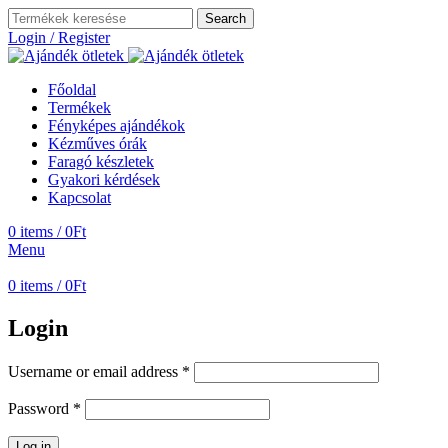
Search
Login / Register
Főoldal
Termékek
Fényképes ajándékok
Kézműves órák
Faragó készletek
Gyakori kérdések
Kapcsolat
0
items
/
0
Ft
Menu
0
items
/
0
Ft
Login
Username or email address
*
Password
*
Log in