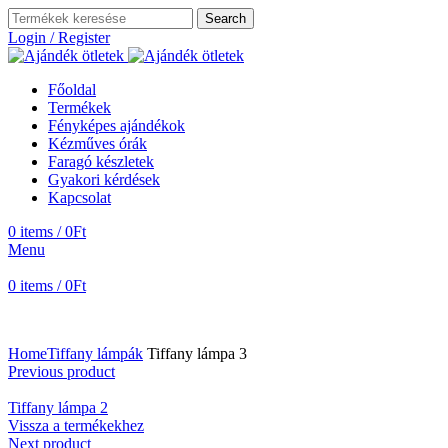
Search
Login / Register
Főoldal
Termékek
Fényképes ajándékok
Kézműves órák
Faragó készletek
Gyakori kérdések
Kapcsolat
0
items
/
0
Ft
Menu
0
items
/
0
Ft
Home
Tiffany lámpák
Tiffany lámpa 3
Previous product
Tiffany lámpa 2
Vissza a termékekhez
Next product