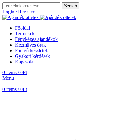
Search
Login / Register
Főoldal
Termékek
Fényképes ajándékok
Kézműves órák
Faragó készletek
Gyakori kérdések
Kapcsolat
0
items
/
0
Ft
Menu
0
items
/
0
Ft