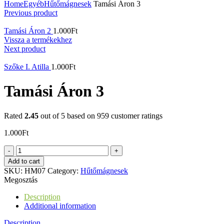
Home
Egyéb
Hűtőmágnesek
Tamási Áron 3
Previous product
Tamási Áron 2
1.000
Ft
Vissza a termékekhez
Next product
Szőke I. Atilla
1.000
Ft
Tamási Áron 3
Rated
2.45
out of 5 based on
959
customer ratings
1.000
Ft
Tamási
Áron
Add to cart
3
SKU:
HM07
Category:
Hűtőmágnesek
quantity
Megosztás
Description
Additional information
Description