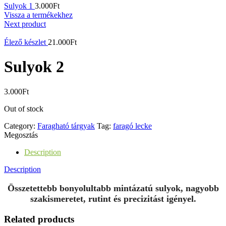
Sulyok 1
3.000
Ft
Vissza a termékekhez
Next product
Élező készlet
21.000
Ft
Sulyok 2
3.000
Ft
Out of stock
Category:
Faragható tárgyak
Tag:
faragó lecke
Megosztás
Description
Description
Összetettebb bonyolultabb mintázatú sulyok, nagyobb
szakismeretet, rutint és precizitást igényel.
Related products