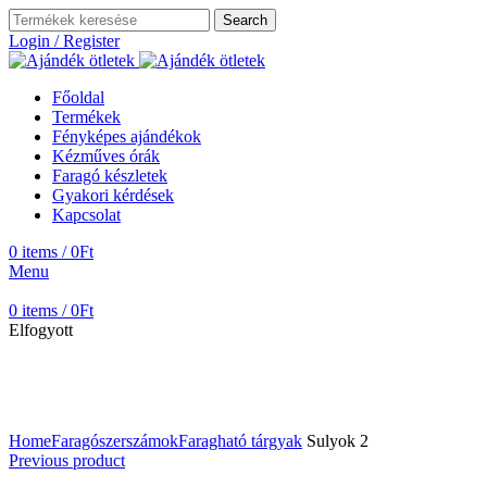
Search
Login / Register
Főoldal
Termékek
Fényképes ajándékok
Kézműves órák
Faragó készletek
Gyakori kérdések
Kapcsolat
0
items
/
0
Ft
Menu
0
items
/
0
Ft
Elfogyott
Home
Faragószerszámok
Faragható tárgyak
Sulyok 2
Previous product