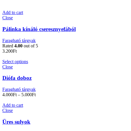
Add to cart
Close
Pálinka kínáló cseresznyefából
Faragható tárgyak
Rated
4.00
out of 5
3.200
Ft
Select options
Close
Diófa doboz
Faragható tárgyak
4.000
Ft
–
5.000
Ft
Add to cart
Close
Üres sulyok