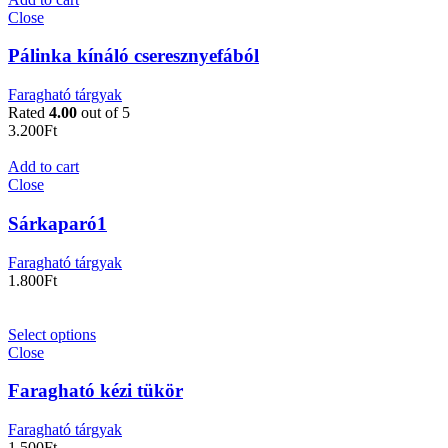
Close
Pálinka kínáló cseresznyefából
Faragható tárgyak
Rated
4.00
out of 5
3.200
Ft
Add to cart
Close
Sárkaparó1
Faragható tárgyak
1.800
Ft
Select options
Close
Faragható kézi tükör
Faragható tárgyak
1.500
Ft