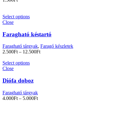
Select options
Close
Faragható késtartó
Faragható tárgyak
,
Faragó készletek
2.500
Ft
–
12.500
Ft
Select options
Close
Diófa doboz
Faragható tárgyak
4.000
Ft
–
5.000
Ft