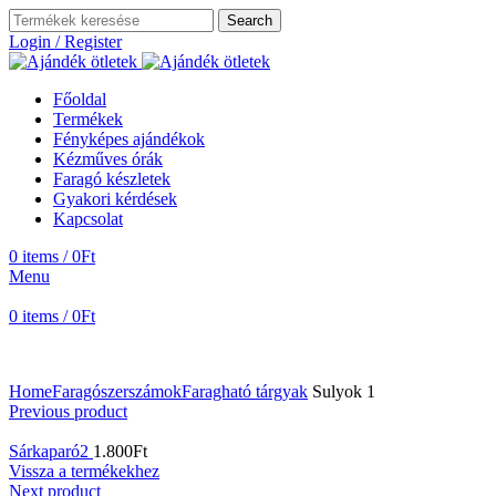
Search
Login / Register
Főoldal
Termékek
Fényképes ajándékok
Kézműves órák
Faragó készletek
Gyakori kérdések
Kapcsolat
0
items
/
0
Ft
Menu
0
items
/
0
Ft
Home
Faragószerszámok
Faragható tárgyak
Sulyok 1
Previous product
Sárkaparó2
1.800
Ft
Vissza a termékekhez
Next product