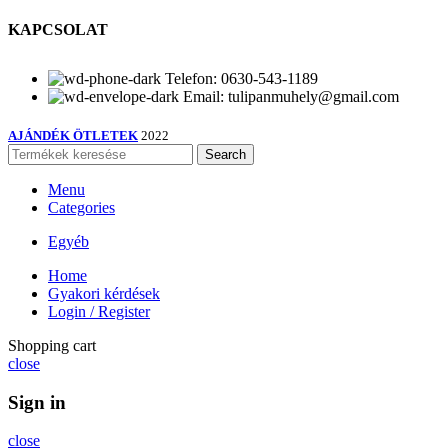
KAPCSOLAT
Telefon: 0630-543-1189
Email: tulipanmuhely@gmail.com
AJÁNDÉK ÖTLETEK
2022
Search
Menu
Categories
Egyéb
Home
Gyakori kérdések
Login / Register
Shopping cart
close
Sign in
close