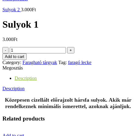
Sulyok 2
3.000
Ft
Sulyok 1
3.000
Ft
Sulyok
1
Add to cart
quantity
Category:
Faragható tárgyak
Tag:
faragó lecke
Megosztás
Description
Description
Közepesen cizellált előrajzolt hársfa sulyok. Akik már
rendelkeznek minimális ismerettel, azoknak ajánljuk.
Related products
Add to cart