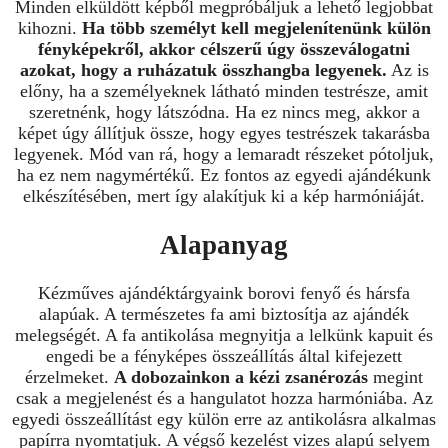
Minden elküldött képből megpróbáljuk a lehető legjobbat
kihozni.
Ha több személyt kell megjelenítenünk külön
fényképekről, akkor célszerű úgy összeválogatni
azokat, hogy a ruházatuk összhangba legyenek.
Az is
előny, ha a személyeknek látható minden testrésze, amit
szeretnénk, hogy látszódna. Ha ez nincs meg, akkor a
képet úgy állítjuk össze, hogy egyes testrészek takarásba
legyenek. Mód van rá, hogy a lemaradt részeket pótoljuk,
ha ez nem nagymértékű. Ez fontos az egyedi ajándékunk
elkészítésében, mert így alakítjuk ki a kép harmóniáját.
Alapanyag
Kézműves ajándéktárgyaink borovi fenyő és hársfa
alapúak. A természetes fa ami biztosítja az ajándék
melegségét. A fa antikolása megnyitja a lelkünk kapuit és
engedi be a fényképes összeállítás által kifejezett
érzelmeket.
A dobozainkon a kézi zsanérozás
megint
csak a megjelenést és a hangulatot hozza harmóniába. Az
egyedi összeállítást egy külön erre az antikolásra alkalmas
papírra nyomtatjuk. A végső kezelést vizes alapú selyem