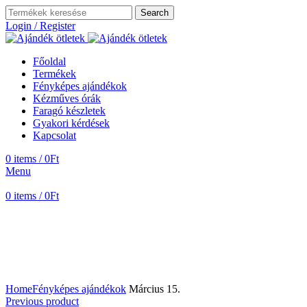
Search
Login / Register
Főoldal
Termékek
Fényképes ajándékok
Kézműves órák
Faragó készletek
Gyakori kérdések
Kapcsolat
0
items
/
0
Ft
Menu
0
items
/
0
Ft
Home
Fényképes ajándékok
Március 15.
Previous product