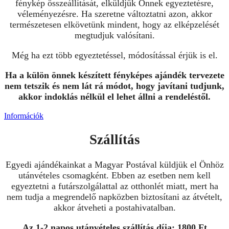
fénykép összeállítását, elküldjük Önnek egyeztetésre,
véleményezésre. Ha szeretne változtatni azon, akkor
természetesen elkövetünk mindent, hogy az elképzelését
megtudjuk valósítani.
Még ha ezt több egyeztetéssel, módosítással érjük is el.
Ha a külön önnek készített fényképes ajándék tervezete
nem tetszik és nem lát rá módot, hogy javítani tudjunk,
akkor indoklás nélkül el lehet állni a rendeléstől.
Információk
Szállítás
Egyedi ajándékainkat a Magyar Postával küldjük el Önhöz
utánvételes csomagként. Ebben az esetben nem kell
egyeztetni a futárszolgálattal az otthonlét miatt, mert ha
nem tudja a megrendelő napközben biztosítani az átvételt,
akkor átveheti a postahivatalban.
Az 1-2 napos utánvételes szállítás díja: 1800 Ft