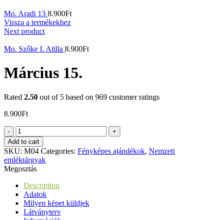
Mo. Aradi 13
8.900
Ft
Vissza a termékekhez
Next product
Mo. Szőke I. Atilla
8.900
Ft
Március 15.
Rated
2.50
out of 5 based on
969
customer ratings
8.900
Ft
Március
15.
Add to cart
quantity
SKU:
M04
Categories:
Fényképes ajándékok
,
Nemzeti
emléktárgyak
Megosztás
Description
Adatok
Milyen képet küldjek
Látványterv