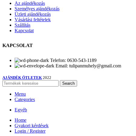
Az ajándékozás
Személyes ajándékozás
Üzleti ajándékozás
Vásárlási feltételek
Szállítás
Kapcsolat
KAPCSOLAT
Telefon: 0630-543-1189
Email: tulipanmuhely@gmail.com
AJÁNDÉK ÖTLETEK
2022
Search
Menu
Categories
Egyéb
Home
Gyakori kérdések
Login / Register