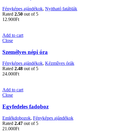
Fényképes ajándékok
,
Nyitható fatáblák
Rated
2.50
out of 5
12.900
Ft
Add to cart
Close
Személyes népi óra
Fényképes ajándékok
,
Kézműves órák
Rated
2.48
out of 5
24.000
Ft
Add to cart
Close
Egyfedeles fadoboz
Emlékdobozok
,
Fényképes ajándékok
Rated
2.47
out of 5
21.000
Ft