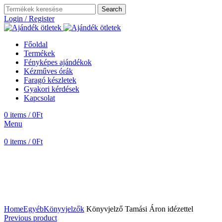
Search
Login / Register
Főoldal
Termékek
Fényképes ajándékok
Kézműves órák
Faragó készletek
Gyakori kérdések
Kapcsolat
0
items
/
0
Ft
Menu
0
items
/
0
Ft
Home
Egyéb
Könyvjelzők
Könyvjelző Tamási Áron idézettel
Previous product