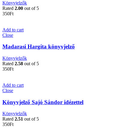
Könyvjelzők
Rated
2.00
out of 5
350
Ft
Add to cart
Close
Madarasi Hargita könyvjelző
Könyvjelzők
Rated
2.58
out of 5
350
Ft
Add to cart
Close
Könyvjelző Sajó Sándor idézettel
Könyvjelzők
Rated
2.51
out of 5
350
Ft