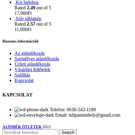
Kis fadoboz
Rated
2.49
out of 5
17.000
Ft
Szív táblakép
Rated
2.57
out of 5
11.000
Ft
Hasznos információk
Az ajándékozás
Személyes ajándékozás
Üzleti ajándékozás
Vásárlási feltételek
Szállítás
Kapcsolat
KAPCSOLAT
Telefon: 0630-543-1189
Email: tulipanmuhely@gmail.com
AJÁNDÉK ÖTLETEK
2022
Search