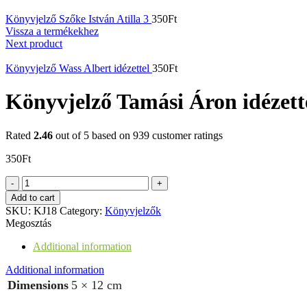
Könyvjelző Szőke István Atilla 3
350
Ft
Vissza a termékekhez
Next product
Könyvjelző Wass Albert idézettel
350
Ft
Könyvjelző Tamási Áron idézett
Rated
2.46
out of 5 based on
939
customer ratings
350
Ft
Könyvjelző
Tamási
Add to cart
Áron
SKU:
KJ18
Category:
Könyvjelzők
idézettel
Megosztás
quantity
Additional information
Additional information
Dimensions
5 × 12 cm