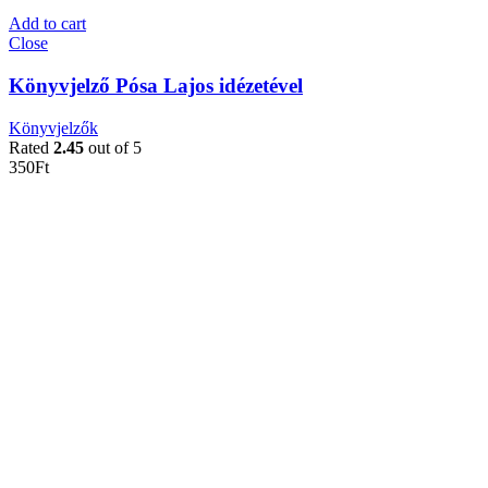
Add to cart
Close
Könyvjelző Pósa Lajos idézetével
Könyvjelzők
Rated
2.45
out of 5
350
Ft