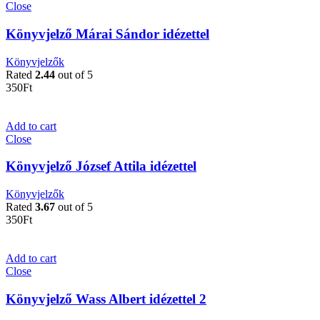
Close
Könyvjelző Márai Sándor idézettel
Könyvjelzők
Rated
2.44
out of 5
350
Ft
Add to cart
Close
Könyvjelző József Attila idézettel
Könyvjelzők
Rated
3.67
out of 5
350
Ft
Add to cart
Close
Könyvjelző Wass Albert idézettel 2