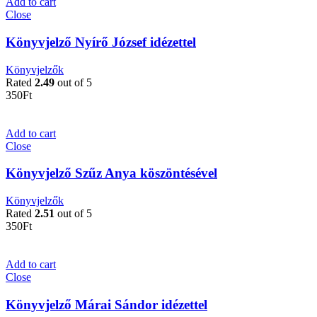
Add to cart
Close
Könyvjelző Nyírő József idézettel
Könyvjelzők
Rated
2.49
out of 5
350
Ft
Add to cart
Close
Könyvjelző Szűz Anya köszöntésével
Könyvjelzők
Rated
2.51
out of 5
350
Ft
Add to cart
Close
Könyvjelző Márai Sándor idézettel