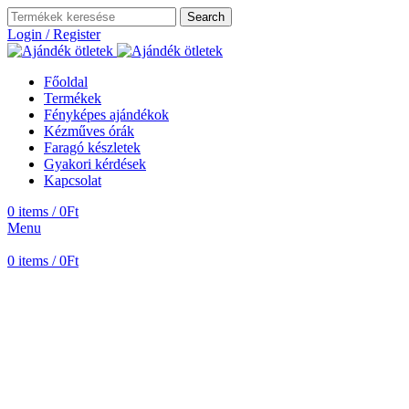
Search
Login / Register
Főoldal
Termékek
Fényképes ajándékok
Kézműves órák
Faragó készletek
Gyakori kérdések
Kapcsolat
0
items
/
0
Ft
Menu
0
items
/
0
Ft