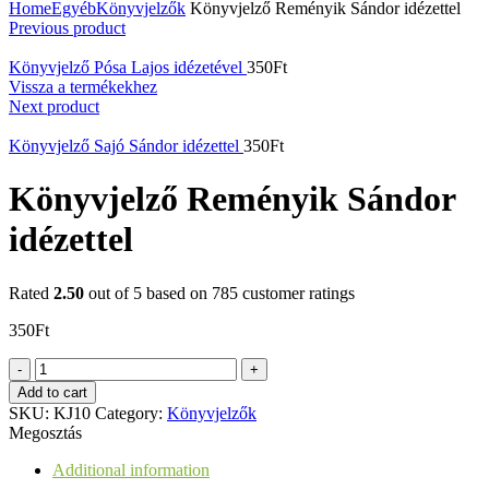
Home
Egyéb
Könyvjelzők
Könyvjelző Reményik Sándor idézettel
Previous product
Könyvjelző Pósa Lajos idézetével
350
Ft
Vissza a termékekhez
Next product
Könyvjelző Sajó Sándor idézettel
350
Ft
Könyvjelző Reményik Sándor
idézettel
Rated
2.50
out of 5 based on
785
customer ratings
350
Ft
Könyvjelző
Reményik
Add to cart
Sándor
SKU:
KJ10
Category:
Könyvjelzők
idézettel
Megosztás
quantity
Additional information