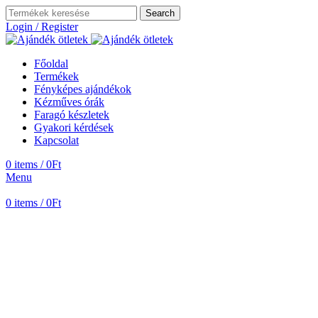
Search
Login / Register
Főoldal
Termékek
Fényképes ajándékok
Kézműves órák
Faragó készletek
Gyakori kérdések
Kapcsolat
0
items
/
0
Ft
Menu
0
items
/
0
Ft