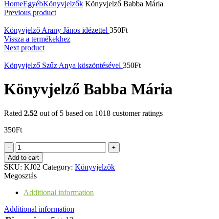
Home
Egyéb
Könyvjelzők
Könyvjelző Babba Mária
Previous product
Könyvjelző Arany János idézettel
350
Ft
Vissza a termékekhez
Next product
Könyvjelző Szűz Anya köszöntésével
350
Ft
Könyvjelző Babba Mária
Rated
2.52
out of 5 based on
1018
customer ratings
350
Ft
Könyvjelző
Babba
Add to cart
Mária
SKU:
KJ02
Category:
Könyvjelzők
quantity
Megosztás
Additional information
Additional information