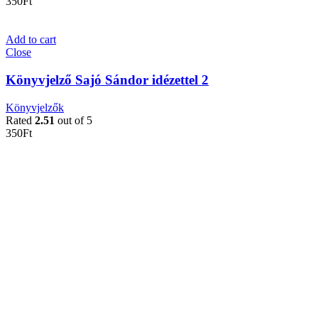
350
Ft
Add to cart
Close
Könyvjelző Sajó Sándor idézettel 2
Könyvjelzők
Rated
2.51
out of 5
350
Ft