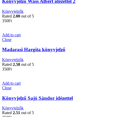
Könyvjelző Wass Albert idézettel 2
Könyvjelzők
Rated
2.00
out of 5
350
Ft
Add to cart
Close
Madarasi Hargita könyvjelző
Könyvjelzők
Rated
2.58
out of 5
350
Ft
Add to cart
Close
Könyvjelző Sajó Sándor idézettel
Könyvjelzők
Rated
2.51
out of 5