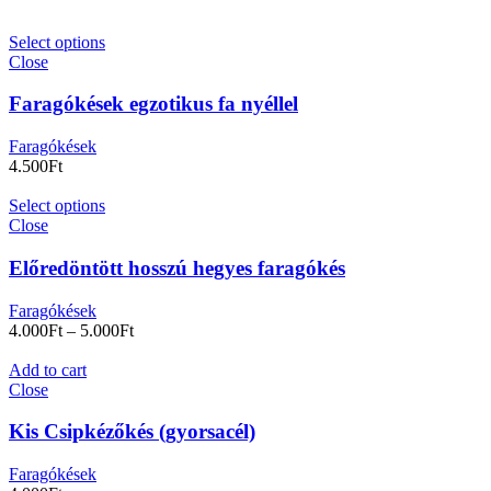
Select options
Close
Faragókések egzotikus fa nyéllel
Faragókések
4.500
Ft
Select options
Close
Előredöntött hosszú hegyes faragókés
Faragókések
4.000
Ft
–
5.000
Ft
Add to cart
Close
Kis Csipkézőkés (gyorsacél)
Faragókések