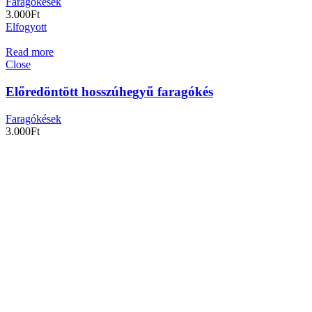
Faragókések
3.000
Ft
Elfogyott
Read more
Close
Előredöntött hosszúhegyű faragókés
Faragókések
3.000
Ft