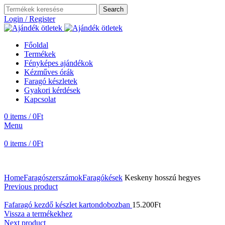
Search
Login / Register
Főoldal
Termékek
Fényképes ajándékok
Kézműves órák
Faragó készletek
Gyakori kérdések
Kapcsolat
0
items
/
0
Ft
Menu
0
items
/
0
Ft
Home
Faragószerszámok
Faragókések
Keskeny hosszú hegyes
Previous product
Fafaragó kezdő készlet kartondobozban
15.200
Ft
Vissza a termékekhez
Next product