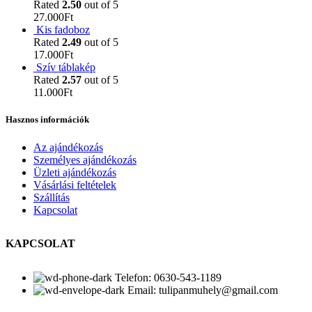
Rated
2.50
out of 5
27.000
Ft
Kis fadoboz
Rated
2.49
out of 5
17.000
Ft
Szív táblakép
Rated
2.57
out of 5
11.000
Ft
Hasznos információk
Az ajándékozás
Személyes ajándékozás
Üzleti ajándékozás
Vásárlási feltételek
Szállítás
Kapcsolat
KAPCSOLAT
Telefon: 0630-543-1189
Email: tulipanmuhely@gmail.com