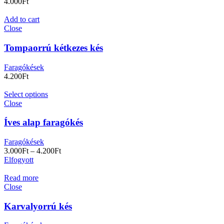
4.000
Ft
Add to cart
Close
Tompaorrú kétkezes kés
Faragókések
4.200
Ft
Select options
Close
Íves alap faragókés
Faragókések
3.000
Ft
–
4.200
Ft
Elfogyott
Read more
Close
Karvalyorrú kés