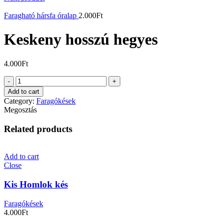
Faragható hársfa óralap
2.000
Ft
Keskeny hosszú hegyes
4.000
Ft
Keskeny
hosszú
Add to cart
hegyes
Category:
Faragókések
quantity
Megosztás
Related products
Add to cart
Close
Kis Homlok kés
Faragókések
4.000
Ft