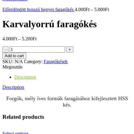
Előredöntött hosszú hegyes faragókés
4.000
Ft
–
5.000
Ft
Karvalyorrú faragókés
4.000
Ft
–
5.200
Ft
Karvalyorrú
faragókés
Add to cart
quantity
SKU:
N/A
Category:
Faragókések
Megosztás
Description
Description
Forgók, mély íves formák faragásához kifejlesztett HSS
kés.
Related products
Select options