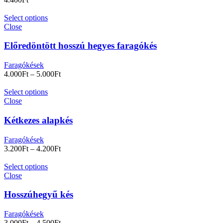
Select options
Close
Előredöntött hosszú hegyes faragókés
Faragókések
4.000
Ft
–
5.000
Ft
Select options
Close
Kétkezes alapkés
Faragókések
3.200
Ft
–
4.200
Ft
Select options
Close
Hosszúhegyű kés
Faragókések
3.000
Ft
–
4.500
Ft