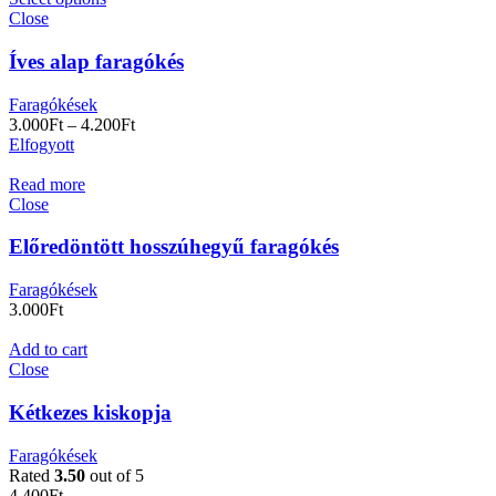
Close
Íves alap faragókés
Faragókések
3.000
Ft
–
4.200
Ft
Elfogyott
Read more
Close
Előredöntött hosszúhegyű faragókés
Faragókések
3.000
Ft
Add to cart
Close
Kétkezes kiskopja
Faragókések
Rated
3.50
out of 5
4.400
Ft