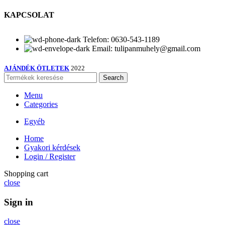
KAPCSOLAT
Telefon: 0630-543-1189
Email: tulipanmuhely@gmail.com
AJÁNDÉK ÖTLETEK
2022
Search
Menu
Categories
Egyéb
Home
Gyakori kérdések
Login / Register
Shopping cart
close
Sign in
close