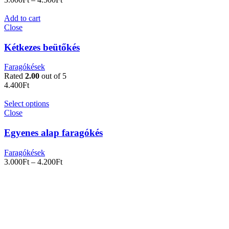
Add to cart
Close
Kétkezes beütőkés
Faragókések
Rated
2.00
out of 5
4.400
Ft
Select options
Close
Egyenes alap faragókés
Faragókések
3.000
Ft
–
4.200
Ft