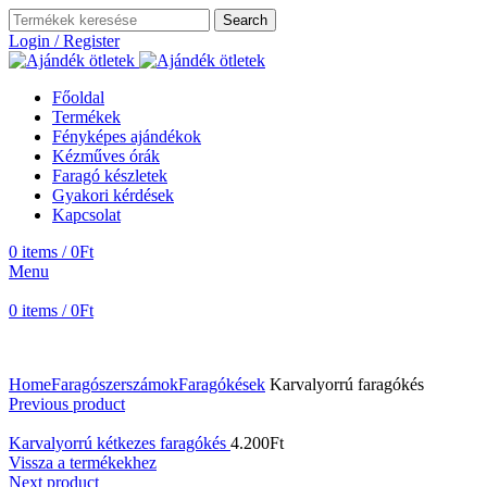
Search
Login / Register
Főoldal
Termékek
Fényképes ajándékok
Kézműves órák
Faragó készletek
Gyakori kérdések
Kapcsolat
0
items
/
0
Ft
Menu
0
items
/
0
Ft
Home
Faragószerszámok
Faragókések
Karvalyorrú faragókés
Previous product
Karvalyorrú kétkezes faragókés
4.200
Ft
Vissza a termékekhez
Next product