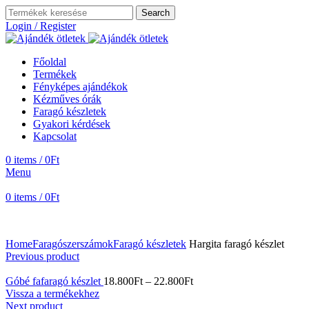
Search
Login / Register
Főoldal
Termékek
Fényképes ajándékok
Kézműves órák
Faragó készletek
Gyakori kérdések
Kapcsolat
0
items
/
0
Ft
Menu
0
items
/
0
Ft
Home
Faragószerszámok
Faragó készletek
Hargita faragó készlet
Previous product
Góbé fafaragó készlet
18.800
Ft
–
22.800
Ft
Vissza a termékekhez
Next product