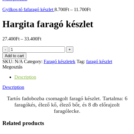
Gyilkos-tó fafaragó készlet
8.700
Ft
–
11.700
Ft
Hargita faragó készlet
27.400
Ft
–
33.400
Ft
Hargita
faragó
Add to cart
készlet
SKU:
N/A
Category:
Faragó készletek
Tag:
faragó készlet
quantity
Megosztás
Description
Description
Tartós fadobozba csomagolt faragó készlet. Tartalma: 6
faragókés, élező kő, élező bőr, és 8 db előrajzolt
faragólecke.
Related products