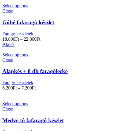
Select options
Close
Góbé fafaragó készlet
Faragó készletek
18.800
Ft
–
22.800
Ft
Akció
Select options
Close
Alapkés + 8 db faragólecke
Faragó készletek
6.200
Ft
–
7.200
Ft
Select options
Close
Medve-tó fafaragó készlet