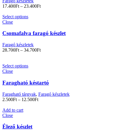
Faragó készletek
17.400
Ft
–
23.400
Ft
Select options
Close
Csomafalva faragó készlet
Faragó készletek
28.700
Ft
–
34.700
Ft
Select options
Close
Faragható késtartó
Faragható tárgyak
,
Faragó készletek
2.500
Ft
–
12.500
Ft
Add to cart
Close
Élező készlet