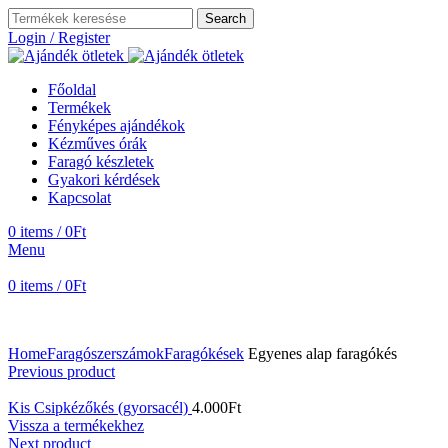
Search
Login / Register
Főoldal
Termékek
Fényképes ajándékok
Kézműves órák
Faragó készletek
Gyakori kérdések
Kapcsolat
0
items
/
0
Ft
Menu
0
items
/
0
Ft
Home
Faragószerszámok
Faragókések
Egyenes alap faragókés
Previous product
Kis Csipkézőkés (gyorsacél)
4.000
Ft
Vissza a termékekhez
Next product