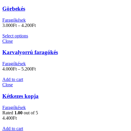
Görbekés
Faragókések
3.000
Ft
–
4.200
Ft
Select options
Close
Karvalyorrú faragókés
Faragókések
4.000
Ft
–
5.200
Ft
Add to cart
Close
Kétkezes kopja
Faragókések
Rated
1.00
out of 5
4.400
Ft
Add to cart