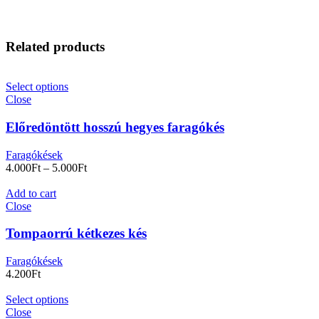
Related products
Select options
Close
Előredöntött hosszú hegyes faragókés
Faragókések
4.000
Ft
–
5.000
Ft
Add to cart
Close
Tompaorrú kétkezes kés
Faragókések
4.200
Ft
Select options
Close