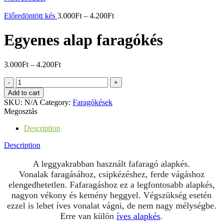
Előredöntött kés
3.000
Ft
–
4.200
Ft
Egyenes alap faragókés
3.000
Ft
–
4.200
Ft
Egyenes
alap
Add to cart
faragókés
SKU:
N/A
Category:
Faragókések
quantity
Megosztás
Description
Description
A leggyakrabban használt fafaragó alapkés.
Vonalak faragásához, csipkézéshez, ferde vágáshoz
elengedhetetlen. Fafaragáshoz ez a legfontosabb alapkés,
nagyon vékony és kemény heggyel. Végszükség esetén
ezzel is lehet íves vonalat vágni, de nem nagy mélységbe.
Erre van külön
íves alapkés
.