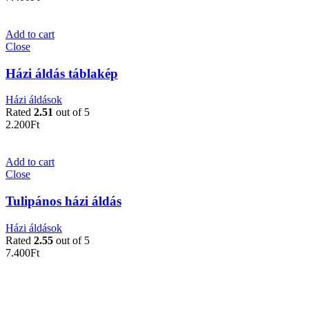
Add to cart
Close
Házi áldás táblakép
Házi áldások
Rated
2.51
out of 5
2.200
Ft
Add to cart
Close
Tulipános házi áldás
Házi áldások
Rated
2.55
out of 5
7.400
Ft