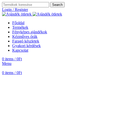
Search
Login / Register
Főoldal
Termékek
Fényképes ajándékok
Kézműves órák
Faragó készletek
Gyakori kérdések
Kapcsolat
0
items
/
0
Ft
Menu
0
items
/
0
Ft