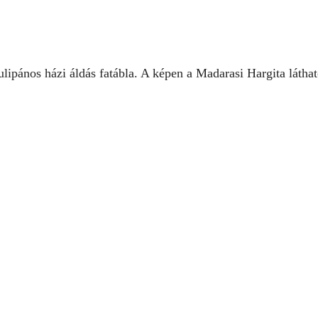
ulipános házi áldás fatábla. A képen a Madarasi Hargita láthat