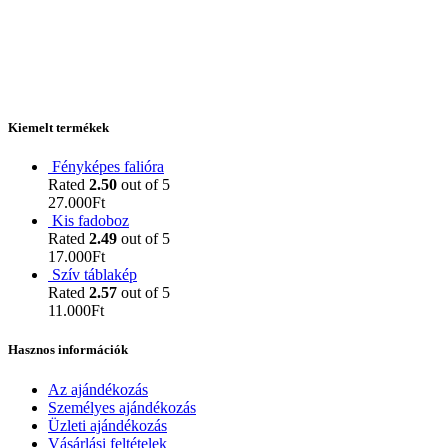
Kiemelt termékek
Fényképes falióra
Rated
2.50
out of 5
27.000
Ft
Kis fadoboz
Rated
2.49
out of 5
17.000
Ft
Szív táblakép
Rated
2.57
out of 5
11.000
Ft
Hasznos információk
Az ajándékozás
Személyes ajándékozás
Üzleti ajándékozás
Vásárlási feltételek