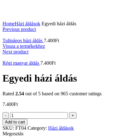
Home
Házi áldások
Egyedi házi áldás
Previous product
Tulipános házi áldás
7.400
Ft
Vissza a termékekhez
Next product
Régi magyar áldás
7.400
Ft
Egyedi házi áldás
Rated
2.54
out of 5 based on
965
customer ratings
7.400
Ft
Egyedi
házi
Add to cart
áldás
SKU:
FT04
Category:
Házi áldások
quantity
Megosztás