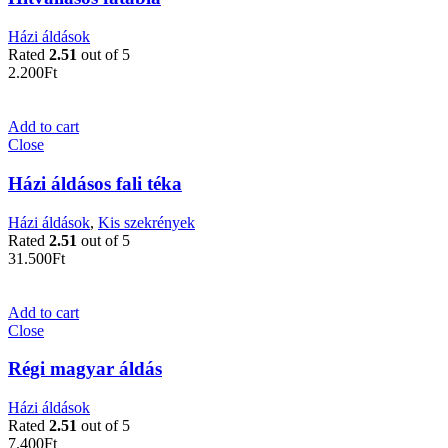
Házi áldások
Rated
2.51
out of 5
2.200
Ft
Add to cart
Close
Házi áldásos fali téka
Házi áldások
,
Kis szekrények
Rated
2.51
out of 5
31.500
Ft
Add to cart
Close
Régi magyar áldás
Házi áldások
Rated
2.51
out of 5
7.400
Ft