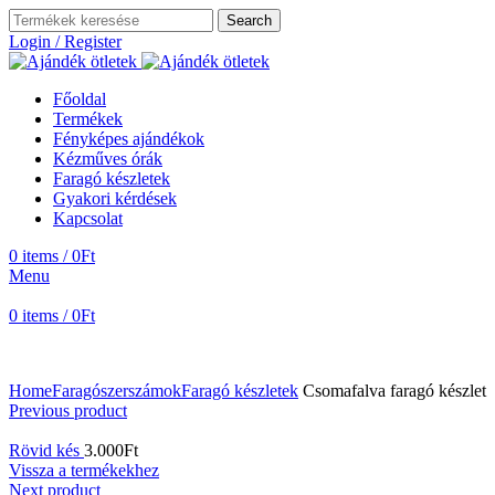
Search
Login / Register
Főoldal
Termékek
Fényképes ajándékok
Kézműves órák
Faragó készletek
Gyakori kérdések
Kapcsolat
0
items
/
0
Ft
Menu
0
items
/
0
Ft
Home
Faragószerszámok
Faragó készletek
Csomafalva faragó készlet
Previous product
Rövid kés
3.000
Ft
Vissza a termékekhez
Next product