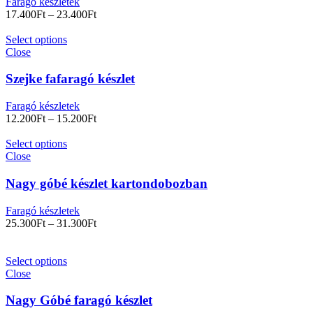
Faragó készletek
17.400
Ft
–
23.400
Ft
Select options
Close
Szejke fafaragó készlet
Faragó készletek
12.200
Ft
–
15.200
Ft
Select options
Close
Nagy góbé készlet kartondobozban
Faragó készletek
25.300
Ft
–
31.300
Ft
Select options
Close
Nagy Góbé faragó készlet