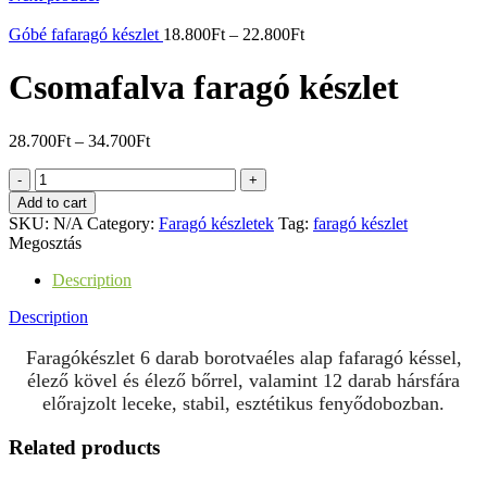
Góbé fafaragó készlet
18.800
Ft
–
22.800
Ft
Csomafalva faragó készlet
28.700
Ft
–
34.700
Ft
Csomafalva
faragó
Add to cart
készlet
SKU:
N/A
Category:
Faragó készletek
Tag:
faragó készlet
quantity
Megosztás
Description
Description
Faragókészlet 6 darab borotvaéles alap fafaragó késsel,
élező kövel és élező bőrrel, valamint 12 darab hársfára
előrajzolt leceke, stabil, esztétikus fenyődobozban.
Related products