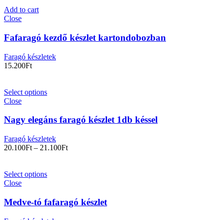
Add to cart
Close
Fafaragó kezdő készlet kartondobozban
Faragó készletek
15.200
Ft
Select options
Close
Nagy elegáns faragó készlet 1db késsel
Faragó készletek
20.100
Ft
–
21.100
Ft
Select options
Close
Medve-tó fafaragó készlet