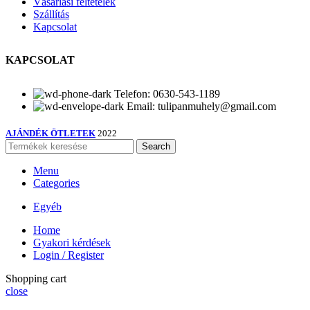
Vásárlási feltételek
Szállítás
Kapcsolat
KAPCSOLAT
Telefon: 0630-543-1189
Email: tulipanmuhely@gmail.com
AJÁNDÉK ÖTLETEK
2022
Search
Menu
Categories
Egyéb
Home
Gyakori kérdések
Login / Register
Shopping cart
close