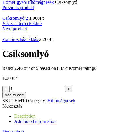
Home
Egyéb
Hűtőmágnesek
Csiksomlyó
Previous product
Csíksomlyó 2
1.000
Ft
Vissza a termékekhez
Next product
Zsinóros házi áldás
2.200
Ft
Csiksomlyó
Rated
2.46
out of 5 based on
887
customer ratings
1.000
Ft
Csiksomlyó
quantity
Add to cart
SKU:
HM19
Category:
Hűtőmágnesek
Megosztás
Description
Additional information
Description