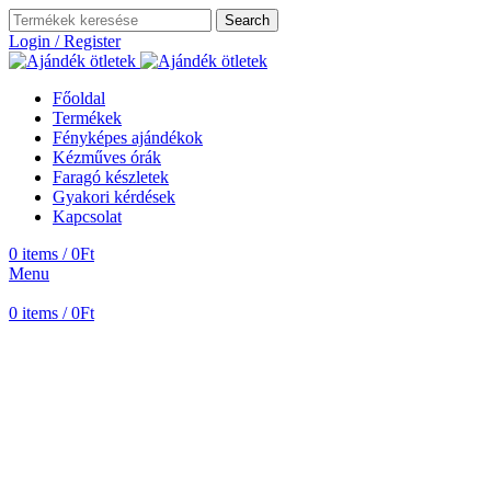
Search
Login / Register
Főoldal
Termékek
Fényképes ajándékok
Kézműves órák
Faragó készletek
Gyakori kérdések
Kapcsolat
0
items
/
0
Ft
Menu
0
items
/
0
Ft