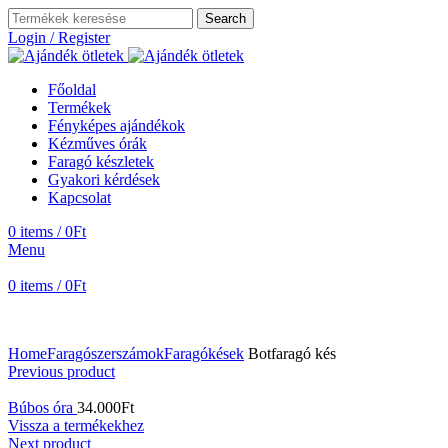
Search
Login / Register
Főoldal
Termékek
Fényképes ajándékok
Kézműves órák
Faragó készletek
Gyakori kérdések
Kapcsolat
0
items
/
0
Ft
Menu
0
items
/
0
Ft
Home
Faragószerszámok
Faragókések
Botfaragó kés
Previous product
Búbos óra
34.000
Ft
Vissza a termékekhez
Next product