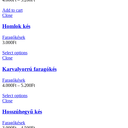
Add to cart
Close
Homlok kés
Faragókések
3.000
Ft
Select options
Close
Karvalyorrú faragókés
Faragókések
4.000
Ft
–
5.200
Ft
Select options
Close
Hosszúhegyű kés
Faragókések
3.000
Ft
–
4.500
Ft