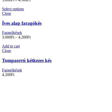
Select options
Close
Íves alap faragókés
Faragókések
3.000
Ft
–
4.200
Ft
Add to cart
Close
Tompaorrú kétkezes kés
Faragókések
4.200
Ft