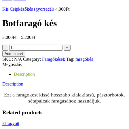
Kis Csipkézőkés (gyorsacél)
4.000
Ft
Botfaragó kés
3.000
Ft
–
5.200
Ft
Botfaragó
kés
Add to cart
quantity
SKU:
N/A
Category:
Faragókések
Tag:
faragókés
Megosztás
Description
Description
Ezt a faragókést kissé hosszabb kialakítású, pásztorbotok,
sétapálcák faragásához használjuk.
Related products
Elfogyott