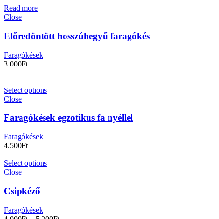
Read more
Close
Előredöntött hosszúhegyű faragókés
Faragókések
3.000
Ft
Select options
Close
Faragókések egzotikus fa nyéllel
Faragókések
4.500
Ft
Select options
Close
Csipkéző
Faragókések
4.000
Ft
–
5.200
Ft