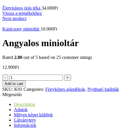
Életvirágos órás téka
34.000
Ft
Vissza a termékekhez
Next product
Karácsony minioltár
10.900
Ft
Angyalos minioltár
Rated
2.80
out of 5 based on
25
customer ratings
12.900
Ft
Angyalos
minioltár
Add to cart
quantity
SKU:
K01
Categories:
Fényképes ajándékok
,
Nyitható fatáblák
Megosztás
Description
Adatok
Milyen képet küldjek
Látványterv
Információk