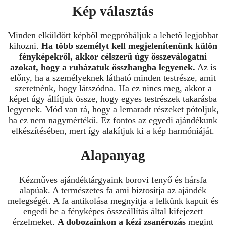
Kép választás
Minden elküldött képből megpróbáljuk a lehető legjobbat
kihozni.
Ha több személyt kell megjelenítenünk külön
fényképekről, akkor célszerű úgy összeválogatni
azokat, hogy a ruházatuk összhangba legyenek.
Az is
előny, ha a személyeknek látható minden testrésze, amit
szeretnénk, hogy látszódna. Ha ez nincs meg, akkor a
képet úgy állítjuk össze, hogy egyes testrészek takarásba
legyenek. Mód van rá, hogy a lemaradt részeket pótoljuk,
ha ez nem nagymértékű. Ez fontos az egyedi ajándékunk
elkészítésében, mert így alakítjuk ki a kép harmóniáját.
Alapanyag
Kézműves ajándéktárgyaink borovi fenyő és hársfa
alapúak. A természetes fa ami biztosítja az ajándék
melegségét. A fa antikolása megnyitja a lelkünk kapuit és
engedi be a fényképes összeállítás által kifejezett
érzelmeket.
A dobozainkon a kézi zsanérozás
megint