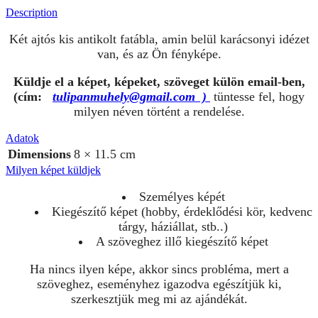
Description
Két ajtós kis antikolt fatábla, amin belül karácsonyi idézet
van, és az Ön fényképe.
Küldje el a képet, képeket, szöveget
külön email-ben,
(cím:
tulipanmuhely@gmail.com )
tüntesse fel, hogy
milyen néven történt a rendelése.
Adatok
Dimensions
8 × 11.5 cm
Milyen képet küldjek
Személyes képét
Kiegészítő képet (hobby, érdeklődési kör, kedvenc
tárgy, háziállat, stb..)
A szöveghez illő kiegészítő képet
Ha nincs ilyen képe, akkor sincs probléma, mert a
szöveghez, eseményhez igazodva egészítjük ki,
szerkesztjük meg mi az ajándékát.