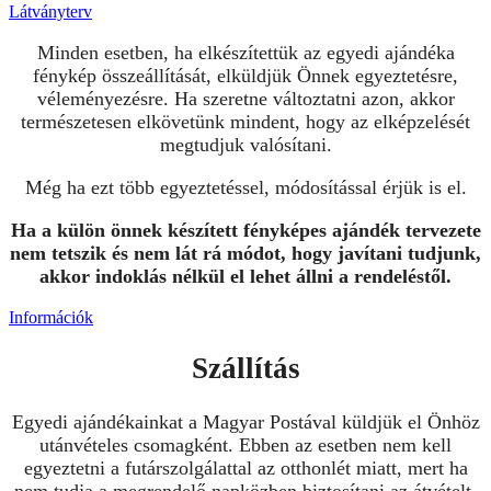
Látványterv
Minden esetben, ha elkészítettük az egyedi ajándéka
fénykép összeállítását, elküldjük Önnek egyeztetésre,
véleményezésre. Ha szeretne változtatni azon, akkor
természetesen elkövetünk mindent, hogy az elképzelését
megtudjuk valósítani.
Még ha ezt több egyeztetéssel, módosítással érjük is el.
Ha a külön önnek készített fényképes ajándék tervezete
nem tetszik és nem lát rá módot, hogy javítani tudjunk,
akkor indoklás nélkül el lehet állni a rendeléstől.
Információk
Szállítás
Egyedi ajándékainkat a Magyar Postával küldjük el Önhöz
utánvételes csomagként. Ebben az esetben nem kell
egyeztetni a futárszolgálattal az otthonlét miatt, mert ha
nem tudja a megrendelő napközben biztosítani az átvételt,