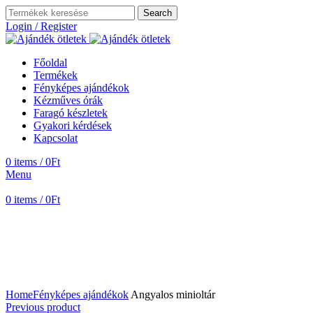
Search
Login / Register
Főoldal
Termékek
Fényképes ajándékok
Kézműves órák
Faragó készletek
Gyakori kérdések
Kapcsolat
0
items
/
0
Ft
Menu
0
items
/
0
Ft
Home
Fényképes ajándékok
Angyalos minioltár
Previous product