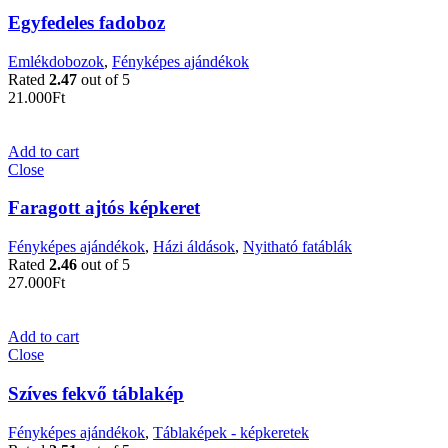
Egyfedeles fadoboz
Emlékdobozok
,
Fényképes ajándékok
Rated
2.47
out of 5
21.000
Ft
Add to cart
Close
Faragott ajtós képkeret
Fényképes ajándékok
,
Házi áldások
,
Nyitható fatáblák
Rated
2.46
out of 5
27.000
Ft
Add to cart
Close
Szíves fekvő táblakép
Fényképes ajándékok
,
Táblaképek - képkeretek